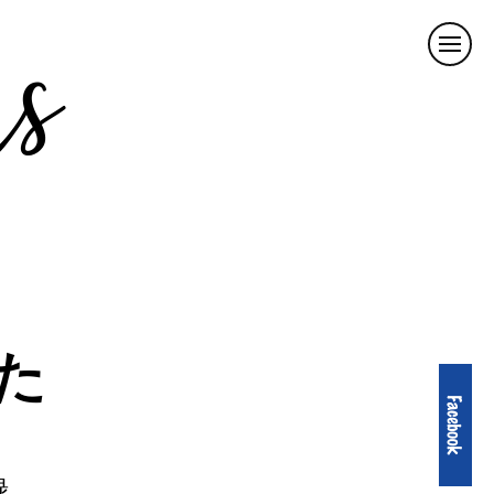
rs
Me
た
録。