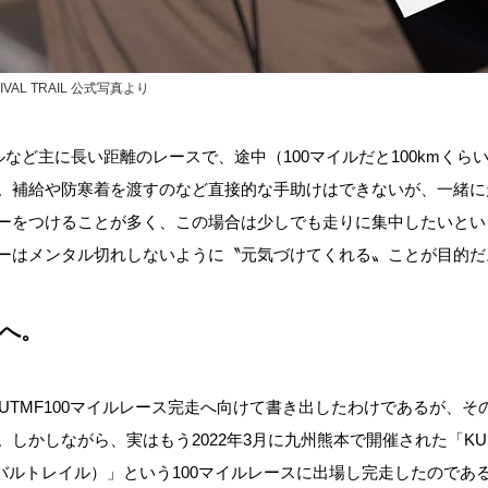
IVAL TRAIL 公式写真より
ルなど主に長い距離のレースで、途中（100マイルだと100kmく
。補給や防寒着を渡すのなど直接的な手助けはできないが、一緒に
ーをつけることが多く、この場合は少しでも走りに集中したいとい
ーはメンタル切れしないように〝元気づけてくれる〟ことが目的だ
スへ。
のUTMF100マイルレース完走へ向けて書き出したわけであるが、
しかしながら、実はもう2022年3月に九州熊本で開催された「KUMAG
イバルトレイル）」という100マイルレースに出場し完走したのであ