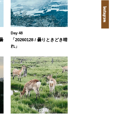
Day 48
き曇
「20260128 / 曇りときどき晴
れ」